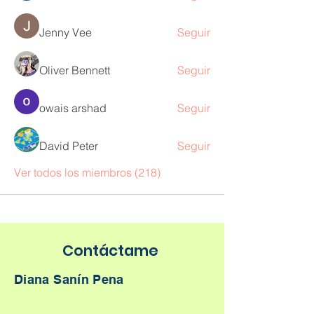
Jenny Vee
Seguir
Oliver Bennett
Seguir
owais arshad
Seguir
David Peter
Seguir
Ver todos los miembros (218)
Contáctame
Diana Sanín Pena