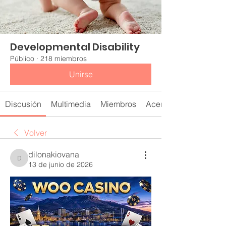
Developmental Disability
Público
·
218 miembros
Unirse
Discusión
Multimedia
Miembros
Acerca de
Volver
dilonakiovana
dilonakiovana
13 de junio de 2026