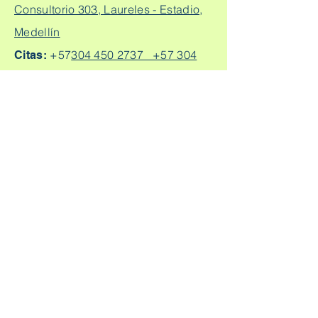
Consultorio 303, Laureles - Estadio,
Medellín
+57
304 450 2737 +57 304
Citas:
2562888
Escríbeme