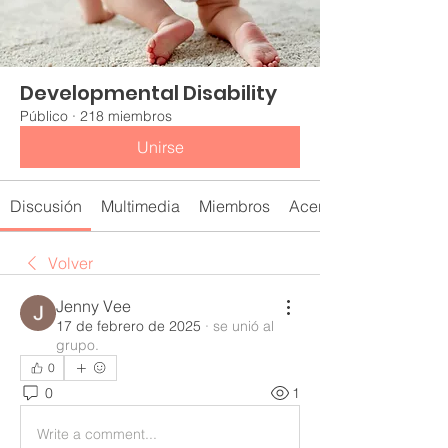
Developmental Disability
Público
·
218 miembros
Unirse
Discusión
Multimedia
Miembros
Acerca de
Volver
Jenny Vee
17 de febrero de 2025
·
se unió al
grupo.
0
0
1
Write a comment...