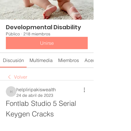
Developmental Disability
Público
·
218 miembros
Unirse
Discusión
Multimedia
Miembros
Acerca de
Volver
helpliripakiswealth
helpliripakiswealth
24 de abril de 2023
Fontlab Studio 5 Serial 
Keygen Cracks