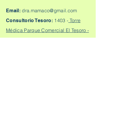
dra.mamaco@gmail.com
Email:
1403 -
Torre
Consultorio Tesoro:
Médica Parque Comercial El Tesoro -
Carrera 25A # 1A Sur - 45, Medellín,
Colombia.
Cq. 4 #70-93
Consultorio laureles:
Consultorio 303, Laureles - Estadio,
Medellín
+57
304 450 2737 +57 304
Citas:
2562888
Escríbeme