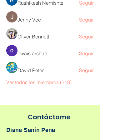
Rushikesh Nemishte
Seguir
Jenny Vee
Seguir
Oliver Bennett
Seguir
owais arshad
Seguir
David Peter
Seguir
Ver todos los miembros (218)
Contáctame
Diana Sanín Pena