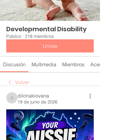
Developmental Disability
Público
·
218 miembros
Unirse
Discusión
Multimedia
Miembros
Acerca de
Volver
dilonakiovana
dilonakiovana
19 de junio de 2026