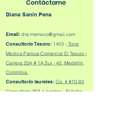
Contáctame
Diana Sanín Pena
dra.mamaco@gmail.com
Email:
1403 -
Torre
Consultorio Tesoro:
Médica Parque Comercial El Tesoro -
Carrera 25A # 1A Sur - 45, Medellín,
Colombia.
Cq. 4 #70-93
Consultorio laureles:
Consultorio 303, Laureles - Estadio,
Medellín
+57
304 450 2737 +57 304
Citas:
2562888