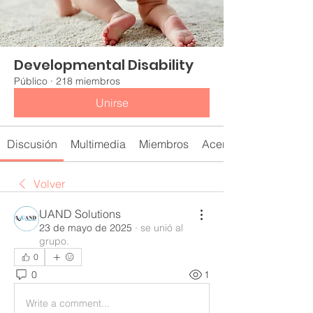
Developmental Disability
Público
·
218 miembros
Unirse
Discusión
Multimedia
Miembros
Acerca de
Volver
UAND Solutions
23 de mayo de 2025
·
se unió al
grupo.
0
0
1
Write a comment...