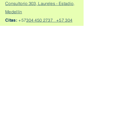
Consultorio 303, Laureles - Estadio,
Medellín
+57
304 450 2737 +57 304
Citas:
2562888
Escríbeme