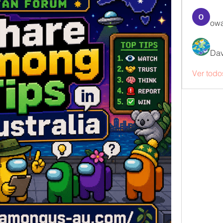
owa
Dav
Ver todo