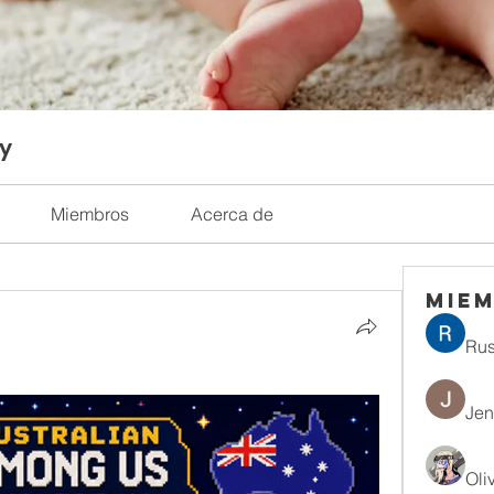
ty
Miembros
Acerca de
Mie
Rus
Jen
Oli