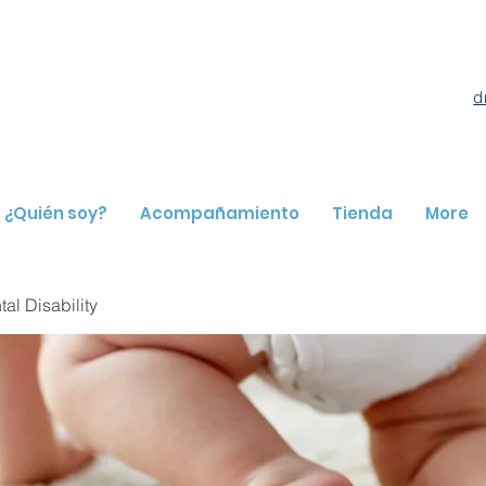
d
¿Quién soy?
Acompañamiento
Tienda
More
l Disability