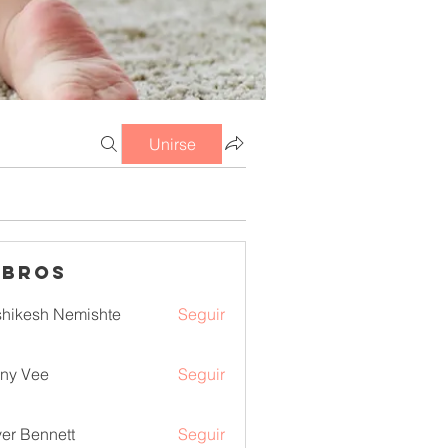
Unirse
mbros
hikesh Nemishte
Seguir
ny Vee
Seguir
ver Bennett
Seguir