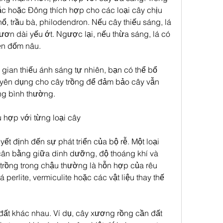
c hoặc Đông thích hợp cho các loại cây chịu 
ổ, trầu bà, philodendron. Nếu cây thiếu sáng, lá 
ơn dài yếu ớt. Ngược lại, nếu thừa sáng, lá có 
iện đốm nâu.
ian thiếu ánh sáng tự nhiên, bạn có thể bổ 
ên dụng cho cây trồng để đảm bảo cây vẫn 
ng bình thường.
 hợp với từng loại cây
yết định đến sự phát triển của bộ rễ. Một loại 
cân bằng giữa dinh dưỡng, độ thoáng khí và 
trồng trong chậu thường là hỗn hợp của rêu 
perlite, vermiculite hoặc các vật liệu thay thế 
đất khác nhau. Ví dụ, cây xương rồng cần đất 