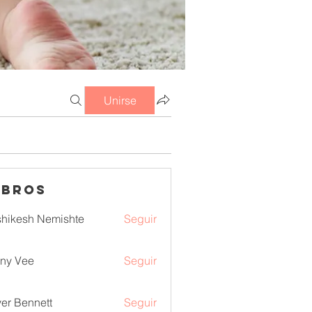
Unirse
mbros
hikesh Nemishte
Seguir
ny Vee
Seguir
ver Bennett
Seguir