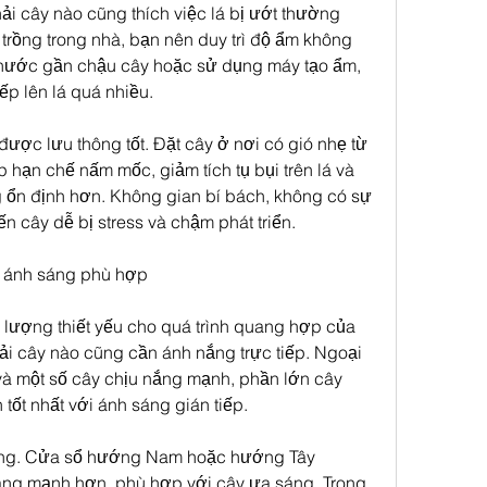
ải cây nào cũng thích việc lá bị ướt thường 
trồng trong nhà, bạn nên duy trì độ ẩm không 
 nước gần chậu cây hoặc sử dụng máy tạo ẩm, 
ếp lên lá quá nhiều.
được lưu thông tốt. Đặt cây ở nơi có gió nhẹ từ 
 hạn chế nấm mốc, giảm tích tụ bụi trên lá và 
g ổn định hơn. Không gian bí bách, không có sự 
ến cây dễ bị stress và chậm phát triển.
 ánh sáng phù hợp
lượng thiết yếu cho quá trình quang hợp của 
ải cây nào cũng cần ánh nắng trực tiếp. Ngoại 
và một số cây chịu nắng mạnh, phần lớn cây 
n tốt nhất với ánh sáng gián tiếp.
 trọng. Cửa sổ hướng Nam hoặc hướng Tây 
ng mạnh hơn, phù hợp với cây ưa sáng. Trong 