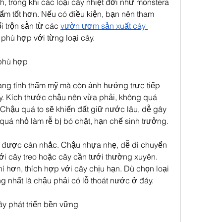
h, trong khi các loại cây nhiệt đới như monstera 
 ẩm tốt hơn. Nếu có điều kiện, bạn nên tham 
 trộn sẵn từ các 
vườn ươm sản xuất cây 
 phù hợp với từng loại cây.
 phù hợp
ng tính thẩm mỹ mà còn ảnh hưởng trực tiếp 
y. Kích thước chậu nên vừa phải, không quá 
. Chậu quá to sẽ khiến đất giữ nước lâu, dễ gây 
quá nhỏ làm rễ bị bó chặt, hạn chế sinh trưởng.
 được cân nhắc. Chậu nhựa nhẹ, dễ di chuyển 
ới cây treo hoặc cây cần tưới thường xuyên. 
 hơn, thích hợp với cây chịu hạn. Dù chọn loại 
g nhất là chậu phải có lỗ thoát nước ở đáy.
ây phát triển bền vững