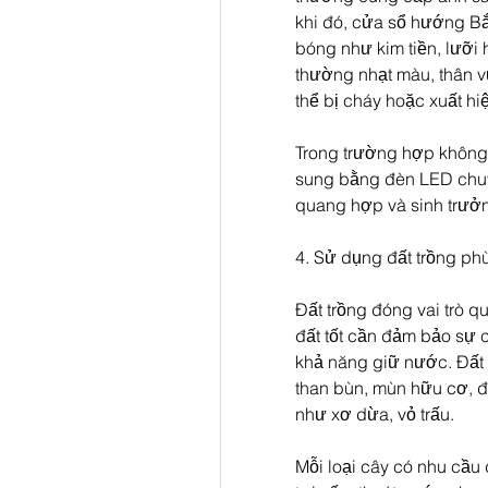
khi đó, cửa sổ hướng Bắ
bóng như kim tiền, lưỡi h
thường nhạt màu, thân vư
thể bị cháy hoặc xuất h
Trong trường hợp không g
sung bằng đèn LED chuy
quang hợp và sinh trưở
4. Sử dụng đất trồng phù
Đất trồng đóng vai trò qu
đất tốt cần đảm bảo sự 
khả năng giữ nước. Đất 
than bùn, mùn hữu cơ, đá 
như xơ dừa, vỏ trấu.
Mỗi loại cây có nhu cầu 