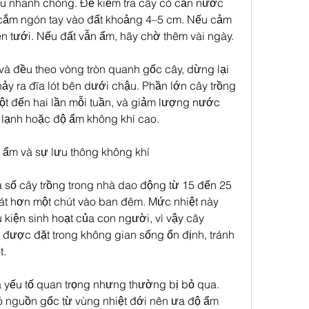
ếu nhanh chóng. Để kiểm tra cây có cần nước 
cắm ngón tay vào đất khoảng 4–5 cm. Nếu cảm 
nên tưới. Nếu đất vẫn ẩm, hãy chờ thêm vài ngày.
và đều theo vòng tròn quanh gốc cây, dừng lại 
ảy ra đĩa lót bên dưới chậu. Phần lớn cây trồng 
ột đến hai lần mỗi tuần, và giảm lượng nước 
t lạnh hoặc độ ẩm không khí cao.
ộ ẩm và sự lưu thông không khí
 số cây trồng trong nhà dao động từ 15 đến 25 
t hơn một chút vào ban đêm. Mức nhiệt này 
kiện sinh hoạt của con người, vì vậy cây 
u được đặt trong không gian sống ổn định, tránh 
t.
 yếu tố quan trọng nhưng thường bị bỏ qua. 
có nguồn gốc từ vùng nhiệt đới nên ưa độ ẩm 