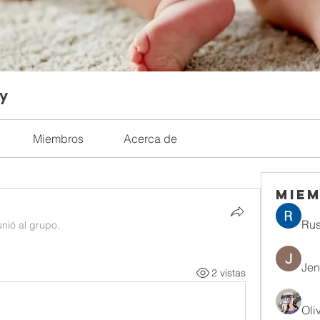
ty
Miembros
Acerca de
Mie
Rus
unió al grupo.
Jen
2 vistas
Oli