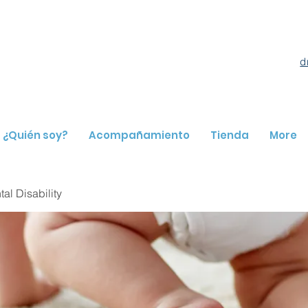
d
¿Quién soy?
Acompañamiento
Tienda
More
l Disability