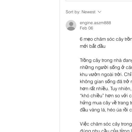
Sort by:
Newest
engine.aszm888
Feb 06
6 mẹo chăm sóc cây trồn
mới bắt đầu
Trồng cây trong nhà đang
những người sống ở căn
khu vườn ngoài trời. Chỉ
không gian sống đã trở n
hơn rất nhiều. Tuy nhiên,
“khó chiều” hơn so với c
hứng mua cây về trang tr
đầu vàng lá, héo úa rồi
Việc chăm sóc cây trong 
đúng nhu cầu của từng 