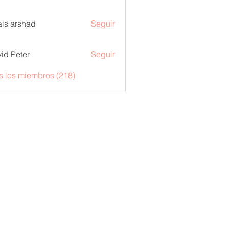
is arshad
Seguir
id Peter
Seguir
s los miembros (218)