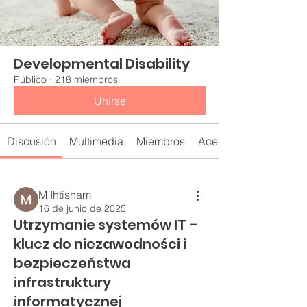
Developmental Disability
Público
·
218 miembros
Unirse
Discusión
Multimedia
Miembros
Acerca de
M Ihtisham
16 de junio de 2025
Utrzymanie systemów IT –
klucz do niezawodności i
bezpieczeństwa
infrastruktury
informatycznej