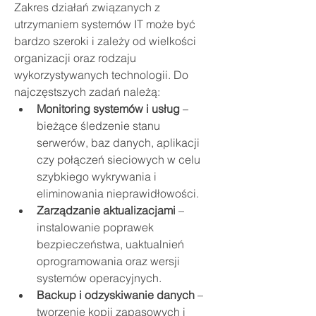
Zakres działań związanych z 
utrzymaniem systemów IT może być 
bardzo szeroki i zależy od wielkości 
organizacji oraz rodzaju 
wykorzystywanych technologii. Do 
najczęstszych zadań należą:
Monitoring systemów i usług
 – 
bieżące śledzenie stanu 
serwerów, baz danych, aplikacji 
czy połączeń sieciowych w celu 
szybkiego wykrywania i 
eliminowania nieprawidłowości.
Zarządzanie aktualizacjami
 – 
instalowanie poprawek 
bezpieczeństwa, uaktualnień 
oprogramowania oraz wersji 
Acerca de
systemów operacyjnych.
Welcome to the group! You can
Backup i odzyskiwanie danych
 – 
connect with other members, ge
...
tworzenie kopii zapasowych i 