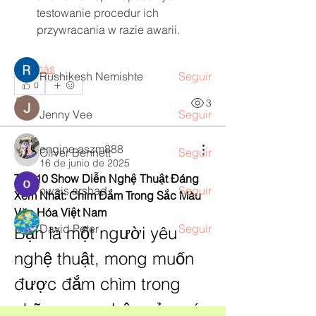
Leer más
testowanie procedur ich 
przywracania w razie awarii.
Miembros
Ver más
Rushikesh Nemishte
Seguir
0
0
3
Jenny Vee
Seguir
engine.aszm888
Oliver Bennett
Seguir
engine.aszm888
16 de junio de 2025
Top 10 Show Diễn Nghệ Thuật Đáng 
owais arshad
Seguir
Xem Nhất: Chìm Đắm Trong Sắc Màu 
Văn Hóa Việt Nam
David Peter
Seguir
Bạn là một người yêu 
nghệ thuật, mong muốn 
Ver todos los miembros (218)
được đắm chìm trong 
những cung bậc cảm xúc 