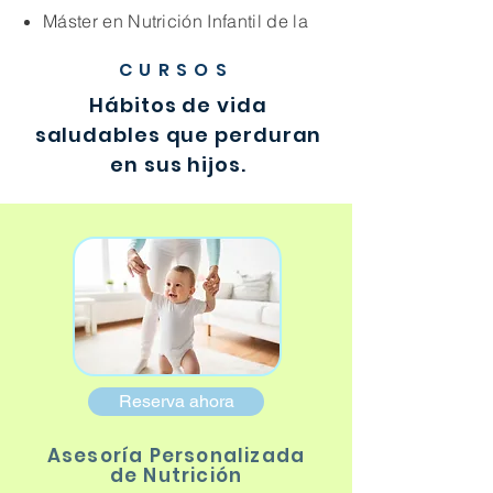
Máster en Nutrición Infantil de la
Universidad de Granada España.
CURSOS
Diplomado en Medicina funcional
Hábitos de vida
FUCS.
saludables que perduran
en sus hijos.
Consultora Internacional de
Lactancia IBCLC.
Reserva ahora
Asesoría Personalizada
de Nutrición