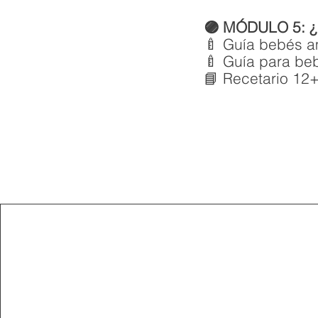
🟣 MÓDULO 5: ¿
🍼 Guía bebés a
🍼 Guía para beb
📘 Recetario 12+