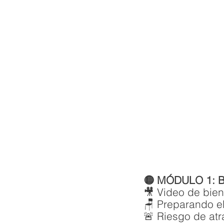
🟡 MÓDULO 1: Bi
🎥 Video de bien
🪑 Preparando el
🚨 Riesgo de atr