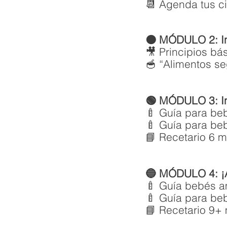
📆 Agenda tus c
🟠 MÓDULO 2: In
🎥 Principios bás
🥣 “Alimentos se
🟢 MÓDULO 3: In
🍼 Guía para be
🍼 Guía para beb
📘 Recetario 6 m
🔵 MÓDULO 4: ¡A
🍼 Guía bebés a
🍼 Guía para be
📘 Recetario 9+ 