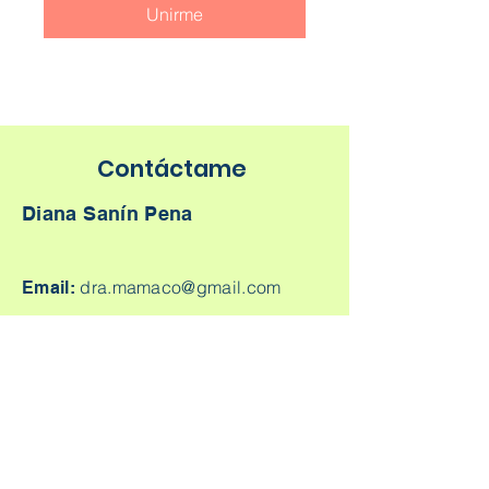
Unirme
Contáctame
Diana Sanín Pena
dra.mamaco@gmail.com
Email:
1403 -
Torre
Consultorio Tesoro:
Médica Parque Comercial El Tesoro -
Carrera 25A # 1A Sur - 45, Medellín,
Colombia.
Cq. 4 #70-93
Consultorio laureles: