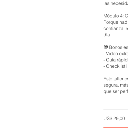
las necesid
Módulo 4: Co
Porque nadi
confianza, 
día.
🎁 Bonos es
- Video ext
- Guía rápi
- Checklist
Este taller
segura, más
US$ 29,00