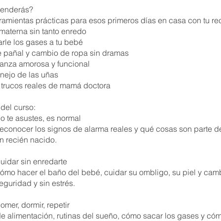
renderás?
ramientas prácticas para esos primeros días en casa con tu re
 materna sin tanto enredo
rle los gases a tu bebé
 pañal y cambio de ropa sin dramas
rianza amorosa y funcional
anejo de las uñas
y trucos reales de mamá doctora
del curso:
o te asustes, es normal
econocer los signos de alarma reales y qué cosas son parte de
n recién nacido.
uidar sin enredarte
ómo hacer el baño del bebé, cuidar su ombligo, su piel y camb
eguridad y sin estrés.
mer, dormir, repetir
 alimentación, rutinas del sueño, cómo sacar los gases y có