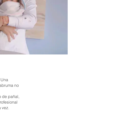
. Una
 abruma no
o de pañal,
rofesional
 vez.