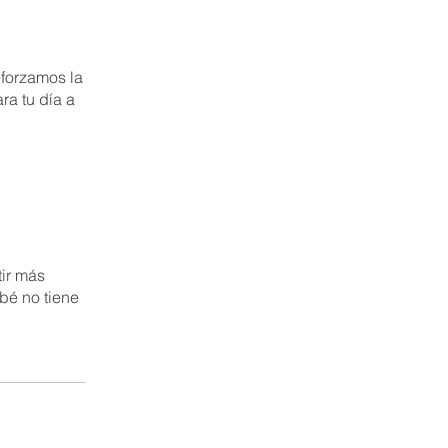
eforzamos la
a tu día a
tir más
bé no tiene