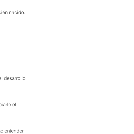
cién nacido:
l desarrollo
iarle el
mo entender