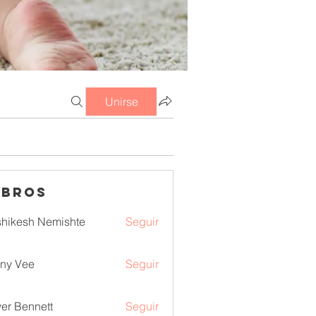
Unirse
mbros
hikesh Nemishte
Seguir
ny Vee
Seguir
ver Bennett
Seguir