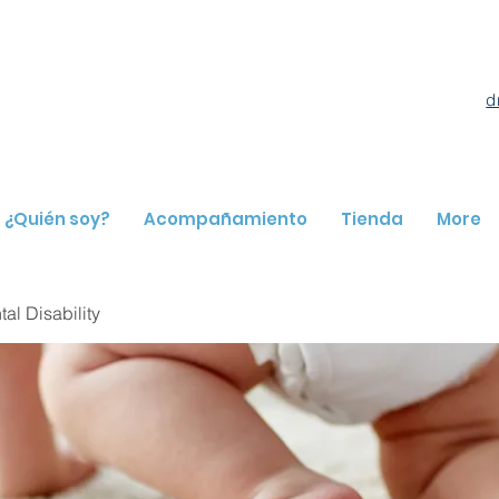
d
¿Quién soy?
Acompañamiento
Tienda
More
l Disability