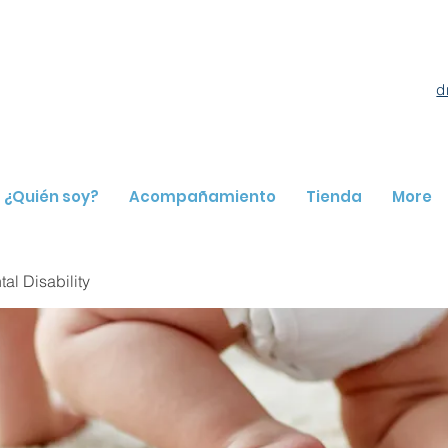
d
¿Quién soy?
Acompañamiento
Tienda
More
l Disability