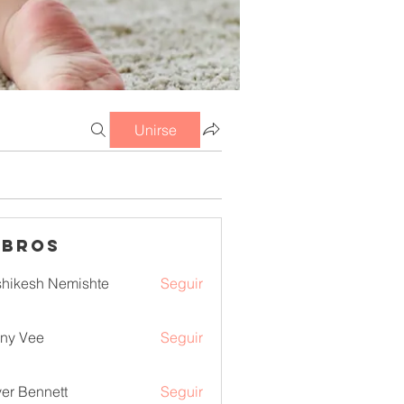
Unirse
mbros
hikesh Nemishte
Seguir
ny Vee
Seguir
ver Bennett
Seguir