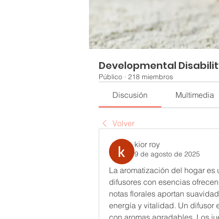
Developmental Disabili
Público
·
218 miembros
Discusión
Multimedia
Volver
kior roy
9 de agosto de 2025
La aromatización del hogar es u
difusores con esencias ofrecen 
notas florales aportan suavidad 
energía y vitalidad. Un difusor 
con aromas agradables. Los jue