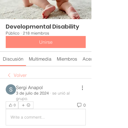
Developmental Disability
Público
·
218 miembros
Unirse
Discusión
Multimedia
Miembros
Acerca de
Volver
Sergi Anapol
3 de julio de 2024
·
se unió al
grupo.
0
0
Write a comment...