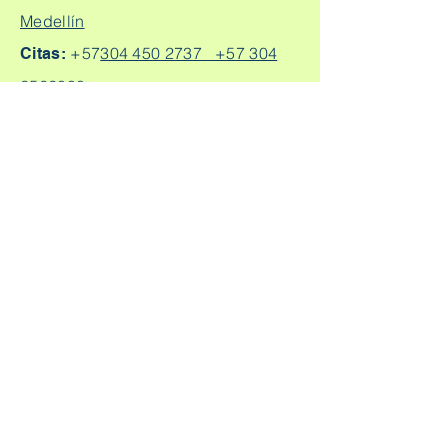
Medellín
+57
304 450 2737 +57 304
Citas:
2562888
Escríbeme