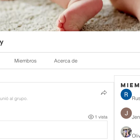
ty
Miembros
Acerca de
Mie
Rus
 unió al grupo.
Jen
1 vista
Oli