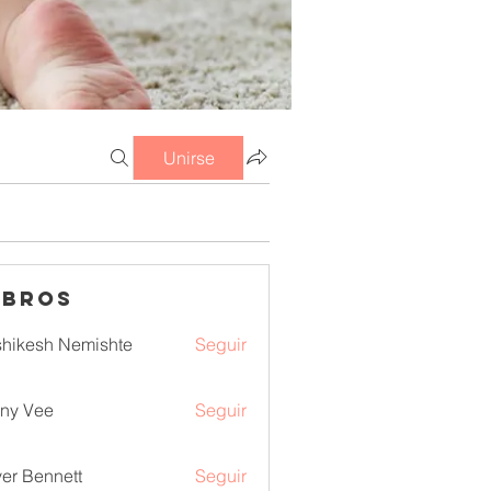
Unirse
mbros
hikesh Nemishte
Seguir
ny Vee
Seguir
ver Bennett
Seguir