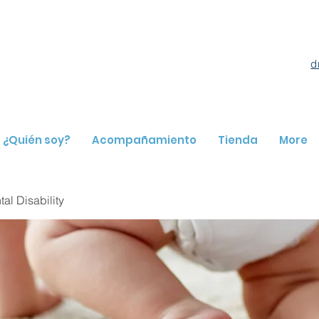
d
¿Quién soy?
Acompañamiento
Tienda
More
l Disability