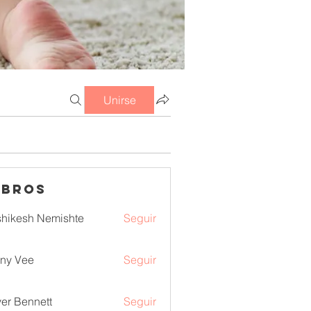
Unirse
mbros
hikesh Nemishte
Seguir
ny Vee
Seguir
ver Bennett
Seguir