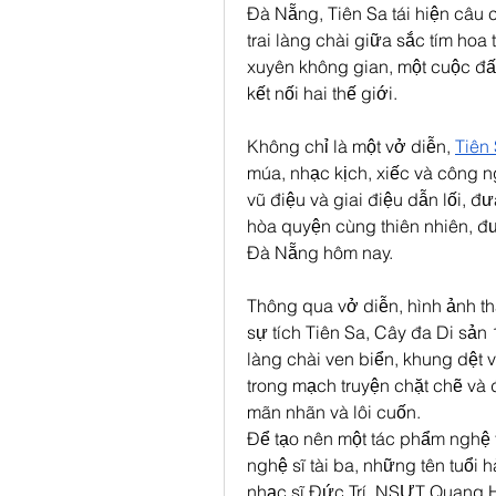
Đà Nẵng, Tiên Sa tái hiện câu 
trai làng chài giữa sắc tím hoa 
xuyên không gian, một cuộc đấ
kết nối hai thế giới.
Không chỉ là một vở diễn, 
Tiên
múa, nhạc kịch, xiếc và công n
vũ điệu và giai điệu dẫn lối, đ
hòa quyện cùng thiên nhiên, đưa
Đà Nẵng hôm nay.
Thông qua vở diễn, hình ảnh t
sự tích Tiên Sa, Cây đa Di sản 
làng chài ven biển, khung dệt 
trong mạch truyện chặt chẽ và 
mãn nhãn và lôi cuốn.
Để tạo nên một tác phẩm nghệ t
nghệ sĩ tài ba, những tên tuổi
nhạc sĩ Đức Trí, NSƯT Quang Hà