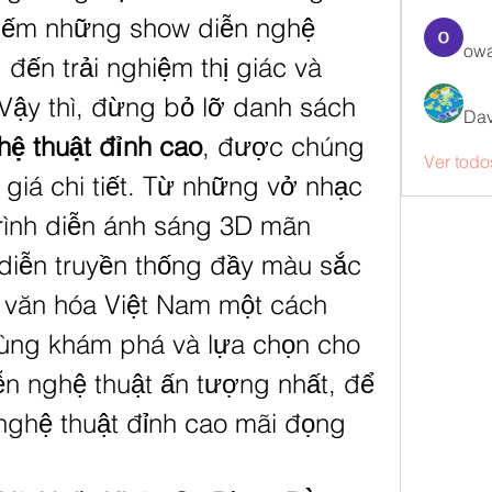
iếm những show diễn nghệ 
owa
đến trải nghiệm thị giác và 
thính giác tuyệt vời? Vậy thì, đừng bỏ lỡ danh sách 
Dav
hệ thuật đỉnh cao
, được chúng 
Ver todo
giá chi tiết. Từ những vở nhạc 
trình diễn ánh sáng 3D mãn 
diễn truyền thống đầy màu sắc 
 văn hóa Việt Nam một cách 
cùng khám phá và lựa chọn cho 
n nghệ thuật ấn tượng nhất, để 
ghệ thuật đỉnh cao mãi đọng 