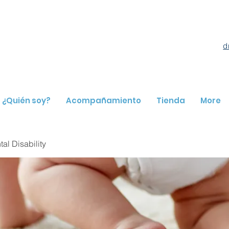
d
¿Quién soy?
Acompañamiento
Tienda
More
l Disability