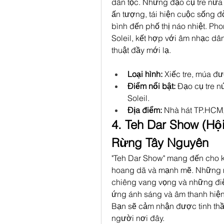
dân tộc. Những đạo cụ tre nứa
ấn tượng, tái hiện cuộc sống đ
bình đến phố thị náo nhiệt. Ph
Soleil, kết hợp với âm nhạc dân
thuật đầy mới lạ.
Loại hình:
 Xiếc tre, múa đ
Điểm nổi bật:
 Đạo cụ tre n
Soleil.
Địa điểm:
 Nhà hát TP.HCM,
4. Teh Dar Show (Hộ
Rừng Tây Nguyên
"Teh Dar Show" mang đến cho k
hoang dã và mạnh mẽ. Những mà
chiêng vang vọng và những đi
ứng ánh sáng và âm thanh hiện 
Bạn sẽ cảm nhận được tinh th
người nơi đây.