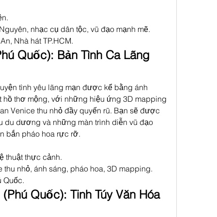
ện.
 Nguyên, nhạc cụ dân tộc, vũ đạo mạnh mẽ.
 An, Nhà hát TP.HCM.
Phú Quốc): Bản Tình Ca Lãng 
huyện tình yêu lãng mạn được kể bằng ánh 
t hồ thơ mộng, với những hiệu ứng 3D mapping 
an Venice thu nhỏ đầy quyến rũ. Bạn sẽ được 
u du dương và những màn trình diễn vũ đạo 
n bắn pháo hoa rực rỡ.
ệ thuật thực cảnh.
ce thu nhỏ, ánh sáng, pháo hoa, 3D mapping.
ú Quốc.
 (Phú Quốc): Tinh Túy Văn Hóa 