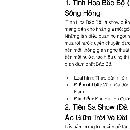
1. Tinh Hoa Bắc Bộ 
Sông Hồng
"Tinh Hoa Bắc Bộ" là show diễn 
mang đến cho khán giả một góc
Những làn điệu quan họ ngọt n
múa rối nước uyển chuyển được 
nên một không gian nghệ thuật
trên mặt nước, tạo hiệu ứng th
gian đậm chất Bắc Bộ.
Loại hình:
 Thực cảnh trên 
Điểm nổi bật:
 Văn hóa dân 
Nam.
Địa điểm:
 Khu du lịch Quố
2. Tiên Sa Show (Đà 
Ảo Giữa Trời Và Đất
Lấy cảm hứng từ huyền sử lãng 