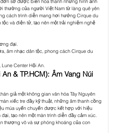
 đơn sơ được biến hóa thành những hình ảnh 
ời thường của người Việt Nam từ làng quê yên 
ong cách trình diễn mang hơi hướng Cirque du 
 tộc và điện tử, tạo nên một trải nghiệm nghệ 
ương đại.
ứa, âm nhạc dân tộc, phong cách Cirque du 
 Lune Center Hội An.
i An & TP.HCM): Âm Vang Núi 
hán giả một không gian văn hóa Tây Nguyên 
n xiếc tre đầy kỹ thuật, những âm thanh cồng 
ệu múa uyển chuyển được kết hợp với hiệu 
đại, tạo nên một màn trình diễn đầy cảm xúc. 
ần thượng võ và sự phóng khoáng của con 