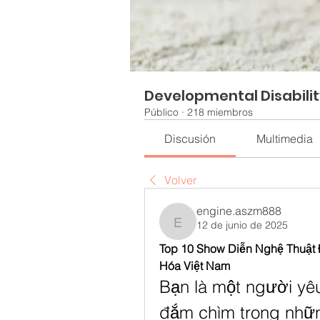
Developmental Disabili
Público
·
218 miembros
Discusión
Multimedia
Volver
engine.aszm888
12 de junio de 2025
engine.aszm888
Top 10 Show Diễn Nghệ Thuật
Hóa Việt Nam
Bạn là một người yê
đắm chìm trong nhữn