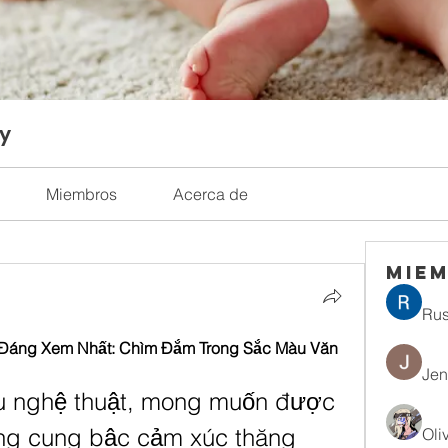
ty
Miembros
Acerca de
Mie
Rus
 Đáng Xem Nhất: Chìm Đắm Trong Sắc Màu Văn 
Jen
u nghệ thuật, mong muốn được 
g cung bậc cảm xúc thăng 
Oli