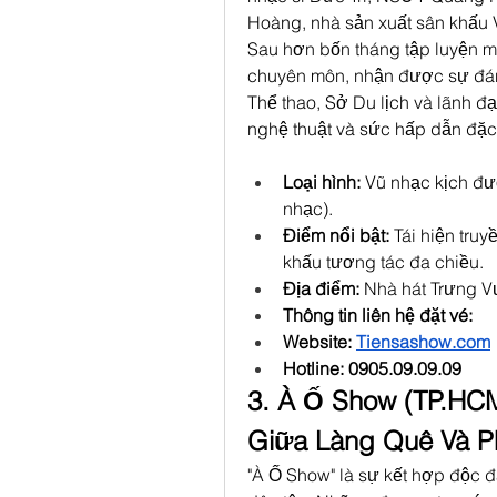
Hoàng, nhà sản xuất sân khấu V
Sau hơn bốn tháng tập luyện mi
chuyên môn, nhận được sự đánh
Thể thao, Sở Du lịch và lãnh đ
nghệ thuật và sức hấp dẫn đặc 
Loại hình:
 Vũ nhạc kịch đư
nhạc).
Điểm nổi bật:
 Tái hiện tru
khấu tương tác đa chiều.
Địa điểm:
 Nhà hát Trưng 
Thông tin liên hệ đặt vé: 
Website: 
Tiensashow.com
Hotline: 0905.09.09.09
3. À Ố Show (TP.HCM
Giữa Làng Quê Và P
"À Ố Show" là sự kết hợp độc đ