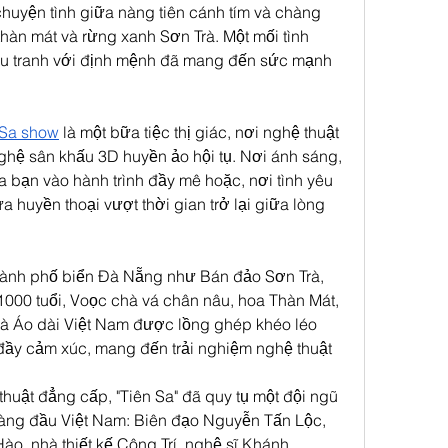
chuyện tình giữa nàng tiên cánh tím và chàng 
thàn mát và rừng xanh Sơn Trà. Một mối tình 
u tranh với định mệnh đã mang đến sức mạnh 
 Sa show
 là một bữa tiệc thị giác, nơi nghệ thuật 
ghệ sân khấu 3D huyền ảo hội tụ. Nơi ánh sáng, 
ưa bạn vào hành trình đầy mê hoặc, nơi tình yêu 
 huyền thoại vượt thời gian trở lại giữa lòng 
hành phố biển Đà Nẵng như Bán đảo Sơn Trà, 
1000 tuổi, Voọc chà vá chân nâu, hoa Thàn Mát, 
và Áo dài Việt Nam được lồng ghép khéo léo 
đầy cảm xúc, mang đến trải nghiệm nghệ thuật 
huật đẳng cấp, "Tiên Sa" đã quy tụ một đội ngũ 
 hàng đầu Việt Nam: Biên đạo Nguyễn Tấn Lộc, 
o, nhà thiết kế Công Trí, nghệ sĩ Khánh 