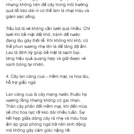
nhưng không nên để cây trong môi trường 
quá tối kéo dài vì có thể làm lá nhạt màu và 
giảm sức sống.
Trầu bà lá xẻ không cần tưới quá nhiều. Chỉ 
tưới khi bề mặt đất khô, tránh để nước 
đọng lâu gây thối rễ. Khi không khí khô, có 
thể phun sương nhẹ lên lá để tăng độ ẩm. 
Lau lá định kỳ giúp bề mặt lá sạch bụi, 
tăng hiệu quả quang hợp và giữ được vẻ 
xanh bóng tự nhiên.
4. Cây lan càng cua – mềm mại, ra hoa lâu, 
hỗ trợ giấc ngủ
Lan càng cua là cây mọng nước thuộc họ 
xương rồng nhưng không có gai nhọn. 
Thân cây phân đốt mềm mại, khi đến mùa 
sẽ cho hoa rực rỡ kéo dài nhiều tuần. Sự 
kết hợp giữa dáng cây rủ nhẹ và màu hoa 
ấm áp giúp phòng ngủ trở nên sinh động 
mà không gây cảm giác nặng nề.