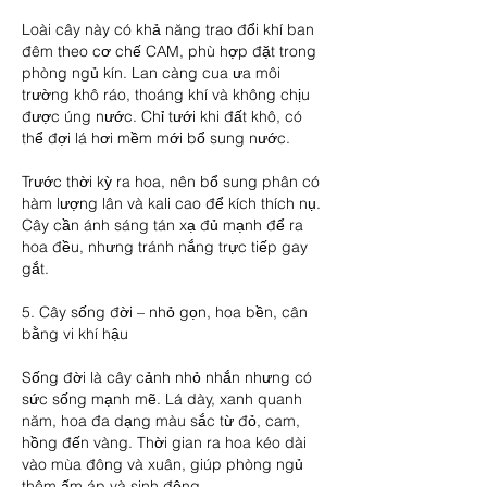
Loài cây này có khả năng trao đổi khí ban 
đêm theo cơ chế CAM, phù hợp đặt trong 
phòng ngủ kín. Lan càng cua ưa môi 
trường khô ráo, thoáng khí và không chịu 
được úng nước. Chỉ tưới khi đất khô, có 
thể đợi lá hơi mềm mới bổ sung nước.
Trước thời kỳ ra hoa, nên bổ sung phân có 
hàm lượng lân và kali cao để kích thích nụ. 
Cây cần ánh sáng tán xạ đủ mạnh để ra 
hoa đều, nhưng tránh nắng trực tiếp gay 
gắt.
5. Cây sống đời – nhỏ gọn, hoa bền, cân 
bằng vi khí hậu
Sống đời là cây cảnh nhỏ nhắn nhưng có 
sức sống mạnh mẽ. Lá dày, xanh quanh 
năm, hoa đa dạng màu sắc từ đỏ, cam, 
hồng đến vàng. Thời gian ra hoa kéo dài 
vào mùa đông và xuân, giúp phòng ngủ 
thêm ấm áp và sinh động.