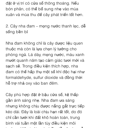
đặt ở vị trí có cửa sổ thông thoáng. Nếu 
bón phân, có thể bổ sung nhẹ vào mùa 
xuân và mùa thu để cây phát triển tốt hơn.
2. Cây nha đam – mọng nước thanh lọc, dễ 
sống bền bỉ
Nha đam không chỉ là cây dược liệu quen 
thuộc mà còn là lựa chọn lý tưởng cho 
phòng ngủ. Lá dày, mọng nước, màu xanh 
mướt quanh năm tạo cảm giác tươi mới và 
sạch sẽ. Trong điều kiện thích hợp, nha 
đam có thể hấp thụ một số khí độc hại như 
formaldehyde, sulfur dioxide và đồng thời 
hỗ trợ nhả oxy vào ban đêm.
Cây phù hợp đặt ở bậu cửa sổ, kệ thấp 
gần ánh sáng nhẹ. Nha đam ưa sáng 
nhưng không chịu được nắng gắt trực tiếp 
kéo dài. Đây là loài chịu hạn rất tốt, do đó 
chỉ cần tưới khi đất khô hoàn toàn, trung 
bình vài tuần một lần tùy điều kiện môi 