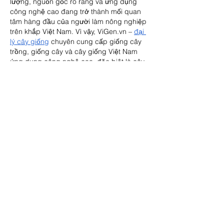
lượng, nguồn gốc rõ ràng và ứng dụng 
công nghệ cao đang trở thành mối quan 
tâm hàng đầu của người làm nông nghiệp 
trên khắp Việt Nam. Vì vậy, 
ViGen.vn
 – 
đại 
lý cây giống
 chuyên cung cấp giống cây 
trồng, giống cây và cây giống Việt Nam 
ứng dụng công nghệ cao, đặc biệt là cây 
giống cấy mô, với nguồn cung ổn định từ 
trại cây giống, trại giống cây trồng đạt 
chuẩn, phân phối cây giống giá sỉ và bán 
cây giống qua hệ thống đại lý toàn quốc, 
giúp khách hàng dễ dàng tìm được địa chỉ 
mua cây giống uy tín khi cần mua cây 
giống ở đâu, từ nhà sản xuất cây giống 
đến nguồn cung cây giống chất lượng 
cao.
Curtir
Responder