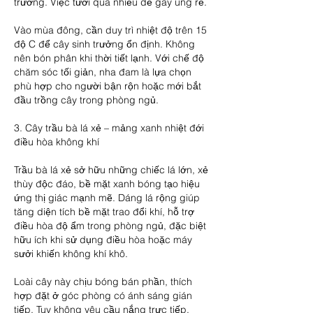
trường. Việc tưới quá nhiều dễ gây úng rễ.
Vào mùa đông, cần duy trì nhiệt độ trên 15 
độ C để cây sinh trưởng ổn định. Không 
nên bón phân khi thời tiết lạnh. Với chế độ 
chăm sóc tối giản, nha đam là lựa chọn 
phù hợp cho người bận rộn hoặc mới bắt 
đầu trồng cây trong phòng ngủ.
3. Cây trầu bà lá xẻ – mảng xanh nhiệt đới 
điều hòa không khí
Trầu bà lá xẻ sở hữu những chiếc lá lớn, xẻ 
thùy độc đáo, bề mặt xanh bóng tạo hiệu 
ứng thị giác mạnh mẽ. Dáng lá rộng giúp 
tăng diện tích bề mặt trao đổi khí, hỗ trợ 
điều hòa độ ẩm trong phòng ngủ, đặc biệt 
hữu ích khi sử dụng điều hòa hoặc máy 
sưởi khiến không khí khô.
Loài cây này chịu bóng bán phần, thích 
hợp đặt ở góc phòng có ánh sáng gián 
tiếp. Tuy không yêu cầu nắng trực tiếp, 