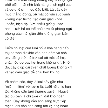
phổ biến nhất nhờ khả năng thích nghi cao 
và cơ chế sinh học đặc biệt. Lá cây dày, 
mọc thẳng đứng, bề mặt có vân sọc xanh 
– vàng đặc trưng, tạo cảm giác khỏe 
khoắn, hiện đại. Với nhiều giống khác 
nhau, lưỡi hổ có thể phù hợp từ phòng ngủ 
phong cách tối giản đến không gian bán 
cổ điển.
Điểm nổi bật của lưỡi hổ là khả năng hấp 
thụ carbon dioxide vào ban đêm và nhả 
oxy, đồng thời hỗ trợ loại bỏ một số hợp 
chất hữu cơ bay hơi trong không khí. Nhờ 
đó, cây giúp cải thiện chất lượng không khí 
và tạo cảm giác dễ chịu hơn khi ngủ.
Về chăm sóc, đây là loại cây gần như 
“miễn nhiễm” với sự lơ là. Lưỡi hổ chịu hạn 
tốt, không cần tưới thường xuyên. Nguyên 
tắc cơ bản là chỉ tưới khi đất khô hoàn 
toàn. Cây không cần ánh sáng trực tiếp 
mạnh, chỉ cần ánh sáng tán xạ nhẹ hoặc 