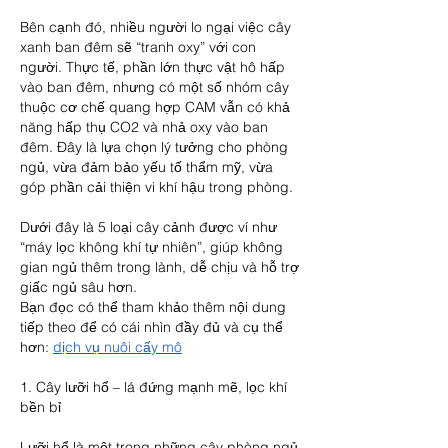
Bên cạnh đó, nhiều người lo ngại việc cây 
xanh ban đêm sẽ “tranh oxy” với con 
người. Thực tế, phần lớn thực vật hô hấp 
vào ban đêm, nhưng có một số nhóm cây 
thuộc cơ chế quang hợp CAM vẫn có khả 
năng hấp thụ CO2 và nhả oxy vào ban 
đêm. Đây là lựa chọn lý tưởng cho phòng 
ngủ, vừa đảm bảo yếu tố thẩm mỹ, vừa 
góp phần cải thiện vi khí hậu trong phòng.
Dưới đây là 5 loại cây cảnh được ví như 
“máy lọc không khí tự nhiên”, giúp không 
gian ngủ thêm trong lành, dễ chịu và hỗ trợ 
giấc ngủ sâu hơn.
Bạn đọc có thể tham khảo thêm nội dung 
tiếp theo để có cái nhìn đầy đủ và cụ thể 
hơn: 
dịch vụ nuôi cấy mô
1. Cây lưỡi hổ – lá đứng mạnh mẽ, lọc khí 
bền bỉ
Lưỡi hổ là một trong những cây phòng ngủ 