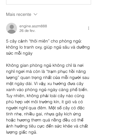
Mais recente
engine.aszm888
26 de fev.
5 cây cảnh “thôi miên” cho phòng ngủ: 
không lo tranh oxy, giúp ngủ sâu và dưỡng 
sức mỗi ngày
Không gian phòng ngủ không chỉ là nơi 
nghỉ ngơi mà còn là “trạm phục hồi năng 
lượng” quan trọng nhất của mỗi người sau 
một ngày dài. Vì vậy, xu hướng đưa cây 
xanh vào phòng ngủ ngày càng phổ biến. 
Tuy nhiên, không phải loài cây nào cũng 
phù hợp với môi trường kín, ít gió và có 
người nghỉ qua đêm. Một số cây có độc 
tính nhẹ, nhiều gai, nhựa gây kích ứng 
hoặc hương thơm quá nồng đều có thể 
ảnh hưởng tiêu cực đến sức khỏe và chất 
lượng giấc ngủ.