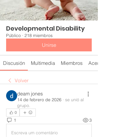
Developmental Disability
Público
·
218 miembros
Unirse
Discusión
Multimedia
Miembros
Acerca de
Volver
deam jones
14 de febrero de 2026
·
se unió al
grupo.
0
1
3
Escreva um comentário