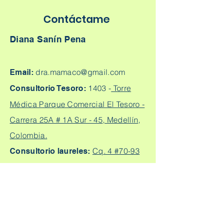
Contáctame
Diana Sanín Pena
dra.mamaco@gmail.com
Email:
1403 -
Torre
Consultorio Tesoro:
Médica Parque Comercial El Tesoro -
Carrera 25A # 1A Sur - 45, Medellín,
Colombia.
Cq. 4 #70-93
Consultorio laureles:
Consultorio 303, Laureles - Estadio,
Medellín
+57
304 450 2737 +57 304
Citas:
2562888