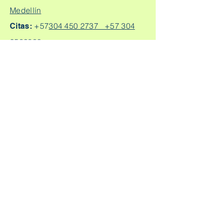
Medellín
+57
304 450 2737 +57 304
Citas:
2562888
Escríbeme