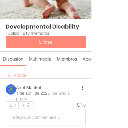
Developmental Disability
Público
·
218 miembros
Unirse
Discusión
Multimedia
Miembros
Acerca de
Volver
Axel Mankol
1 de abril de 2025
·
se unió al
grupo.
0
0
Rédigez un commentaire...