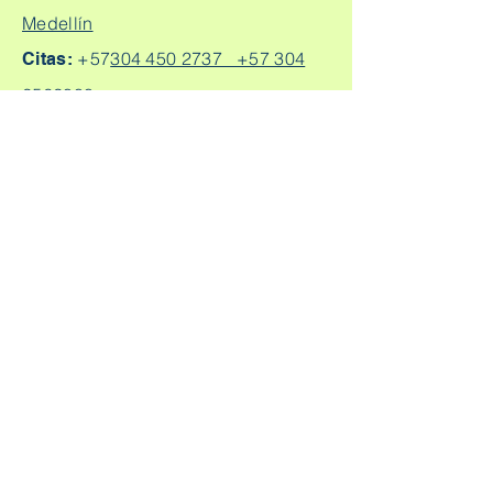
Medellín
+57
304 450 2737 +57 304
Citas:
2562888
Escríbeme