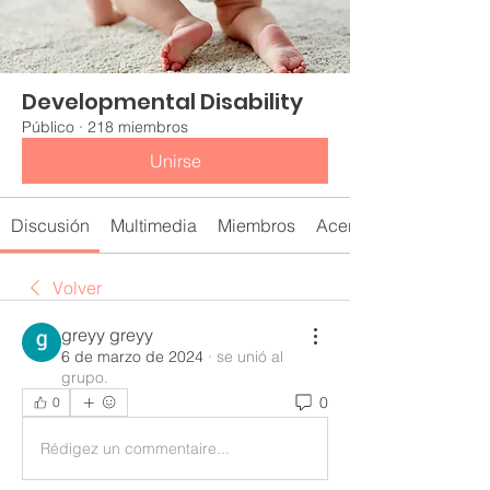
Developmental Disability
Público
·
218 miembros
Unirse
Discusión
Multimedia
Miembros
Acerca de
Volver
greyy greyy
6 de marzo de 2024
·
se unió al
grupo.
0
0
Rédigez un commentaire...