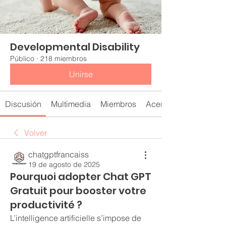
Developmental Disability
Público
·
218 miembros
Unirse
Discusión
Multimedia
Miembros
Acerca de
Volver
chatgptfrancaiss
19 de agosto de 2025
Pourquoi adopter Chat GPT
Gratuit pour booster votre
productivité ?
L’intelligence artificielle s’impose de 