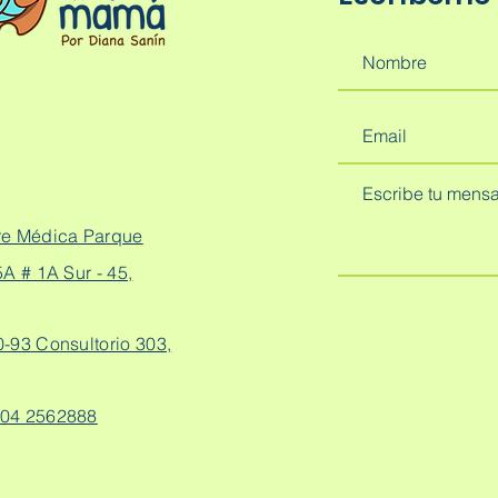
re Médica Parque
A # 1A Sur - 45,
0-93 Consultorio 303,
04 2562888