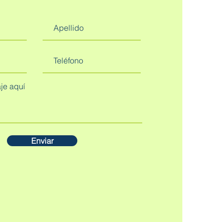
Enviar