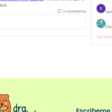
ará.
0 comentarios
owa
Dav
Ver todo
Escríbeme