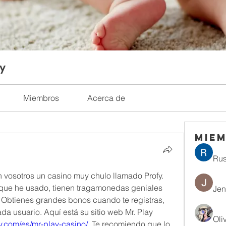
ty
Miembros
Acerca de
Mie
Rus
 vosotros un casino muy chulo llamado Profy. 
que he usado, tienen tragamonedas geniales 
Jen
 Obtienes grandes bonos cuando te registras, 
da usuario. Aquí está su sitio web Mr. Play 
Oli
fy.com/es/mr-play-casino/
. Te recomiendo que lo 