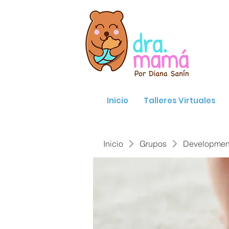
Inicio
Talleres Virtuales
Inicio
Grupos
Developmenta