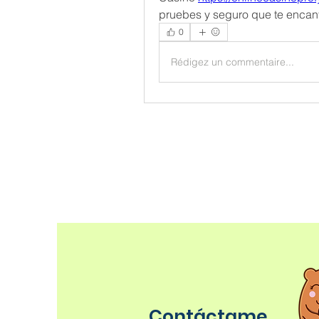
pruebes y seguro que te encant
0
Rédigez un commentaire...
Contáctame