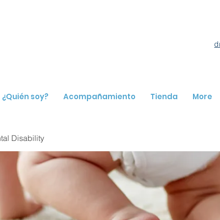
d
¿Quién soy?
Acompañamiento
Tienda
More
l Disability