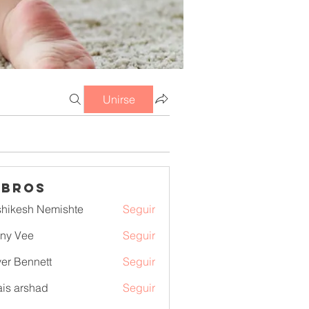
Unirse
mbros
hikesh Nemishte
Seguir
ny Vee
Seguir
ver Bennett
Seguir
is arshad
Seguir