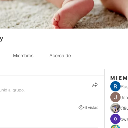
ty
Miembros
Acerca de
Mie
Rus
unió al grupo.
Jen
6 vistas
Oli
owa