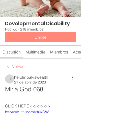
Developmental Disability
Público
·
218 miembros
Unirse
Discusión
Multimedia
Miembros
Acerca de
Volver
helpliripakiswealth
helpliripakiswealth
21 de abril de 2023
Miria God 068
CLICK HERE ->>->>->> 
https://blltly.com/2trMSW