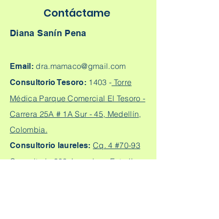
Contáctame
Diana Sanín Pena
dra.mamaco@gmail.com
Email:
1403 -
Torre
Consultorio Tesoro:
Médica Parque Comercial El Tesoro -
Carrera 25A # 1A Sur - 45, Medellín,
Colombia.
Cq. 4 #70-93
Consultorio laureles:
Consultorio 303, Laureles - Estadio,
Medellín
+57
304 450 2737 +57 304
Citas:
2562888