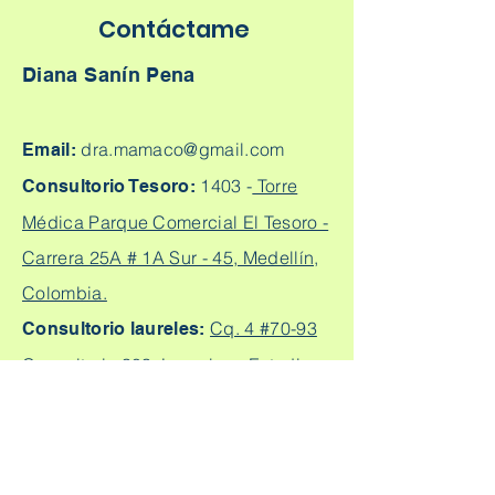
Contáctame
Diana Sanín Pena
dra.mamaco@gmail.com
Email:
1403 -
Torre
Consultorio Tesoro:
Médica Parque Comercial El Tesoro -
Carrera 25A # 1A Sur - 45, Medellín,
Colombia.
Cq. 4 #70-93
Consultorio laureles:
Consultorio 303, Laureles - Estadio,
Medellín
+57
304 450 2737 +57 304
Citas:
2562888