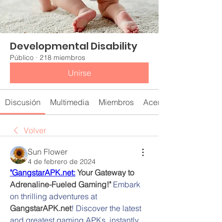
Developmental Disability
Público
·
218 miembros
Unirse
Discusión
Multimedia
Miembros
Acerca de
Volver
Sun Flower
4 de febrero de 2024
"GangstarAPK.net:
 Your Gateway to 
Adrenaline-Fueled Gaming!"
 Embark 
on thrilling adventures at 
GangstarAPK.net
! Discover the latest 
and greatest gaming APKs, instantly 