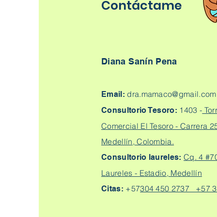
Contáctame
Diana Sanín Pena
dra.mamaco@gmail.com
Email:
1403 -
Tor
Consultorio Tesoro:
Comercial El Tesoro - Carrera 25
Medellín, Colombia.
Cq. 4 #7
Consultorio laureles:
Laureles - Estadio, Medellín
+57
304 450 2737 +57 3
Citas: