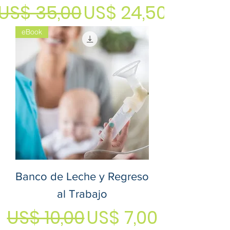
Precio
Precio de oferta
US$ 35,00
US$ 24,50
eBook
Banco de Leche y Regreso
al Trabajo
Precio
Precio de ofert
US$ 10,00
US$ 7,00