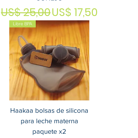
Precio
Precio de ofert
US$ 25,00
US$ 17,50
Libre BPA
Haakaa bolsas de silicona
para leche materna
paquete x2