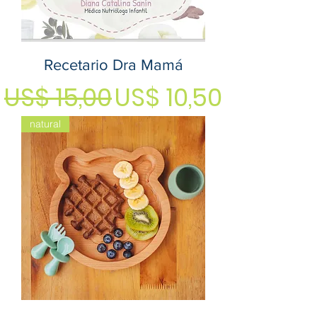
Recetario Dra Mamá
Precio
Precio de oferta
US$ 15,00
US$ 10,50
natural