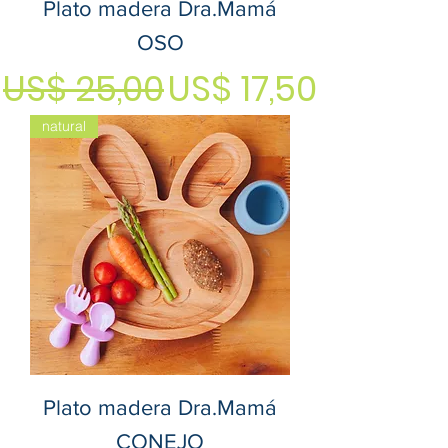
Plato madera Dra.Mamá
OSO
Precio
Precio de ofert
US$ 25,00
US$ 17,50
natural
Plato madera Dra.Mamá
CONEJO