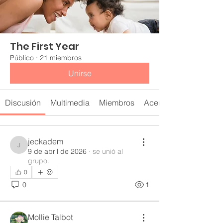
The First Year
Público
·
21 miembros
Unirse
Discusión
Multimedia
Miembros
Acerca de
jeckadem
jeckadem
9 de abril de 2026
·
se unió al
grupo.
0
0
1
Mollie Talbot