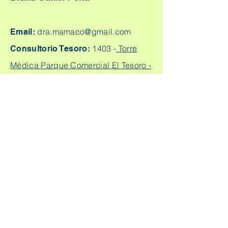
dra.mamaco@gmail.com
Email:
1403 -
Torre
Consultorio Tesoro:
Médica Parque Comercial El Tesoro -
Carrera 25A # 1A Sur - 45, Medellín,
Colombia.
Cq. 4 #70-93
Consultorio laureles:
Consultorio 303, Laureles - Estadio,
Medellín
+57
304 450 2737 +57 304
Citas:
2562888
Escríbeme