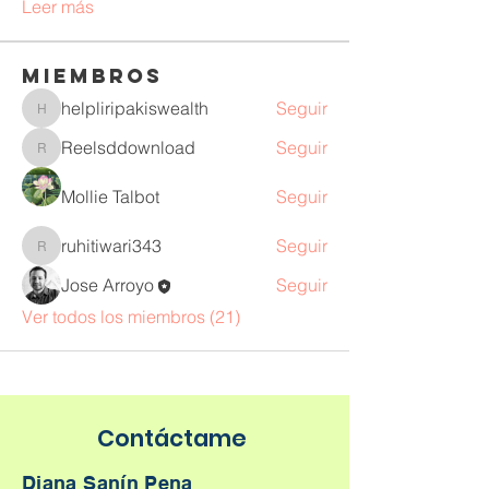
Leer más
Miembros
helpliripakiswealth
Seguir
helpliripakiswealth
Reelsddownload
Seguir
Reelsddownload
Mollie Talbot
Seguir
ruhitiwari343
Seguir
ruhitiwari343
Jose Arroyo
Seguir
Ver todos los miembros (21)
Contáctame
Diana Sanín Pena