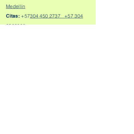
Medellín
+57
304 450 2737 +57 304
Citas:
2562888
Escríbeme