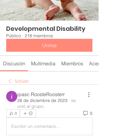
Developmental Disability
Público
·
218 miembros
Unirse
Discusión
Multimedia
Miembros
Acerca de
Volver
ipasc RoosteRoosterr
26 de diciembre de 2023
·
se
unió al grupo.
0
0
Escribir un comentario...