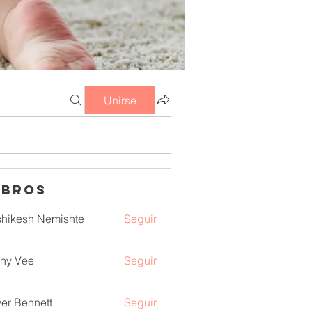
Unirse
mbros
hikesh Nemishte
Seguir
ny Vee
Seguir
ver Bennett
Seguir