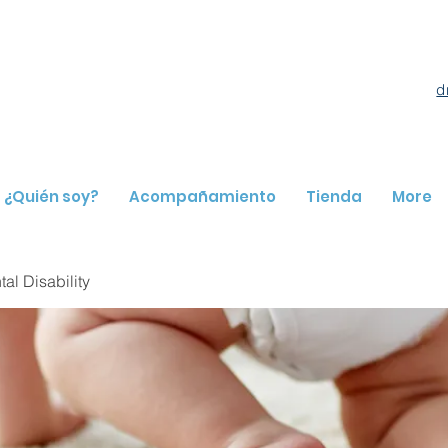
d
¿Quién soy?
Acompañamiento
Tienda
More
l Disability