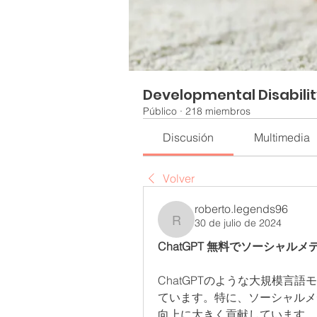
Developmental Disabili
Público
·
218 miembros
Discusión
Multimedia
Volver
roberto.legends96
30 de julio de 2024
roberto.legends96
ChatGPT 無料でソーシャル
ChatGPTのような大規模言
ています。特に、ソーシャルメデ
向上に大きく貢献しています。こ