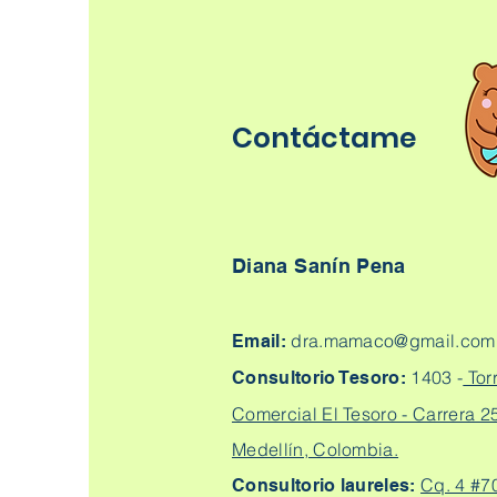
Contáctame
Diana Sanín Pena
dra.mamaco@gmail.com
Email:
1403 -
Tor
Consultorio Tesoro:
Comercial El Tesoro - Carrera 25
Medellín, Colombia.
Cq. 4 #7
Consultorio laureles: