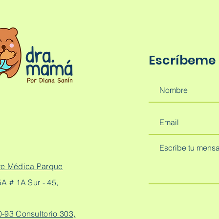
Escríbeme
re Médica Parque
A # 1A Sur - 45,
0-93 Consultorio 303,