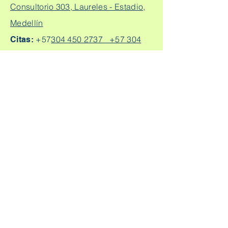
Consultorio 303, Laureles - Estadio,
Medellín
+57
304 450 2737 +57 304
Citas:
2562888
Escríbeme