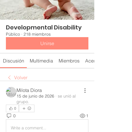
Developmental Disability
Público
·
218 miembros
Unirse
Discusión
Multimedia
Miembros
Acerca de
Volver
Milota Diora
15 de junio de 2026
·
se unió al
grupo.
0
0
1
Write a comment...