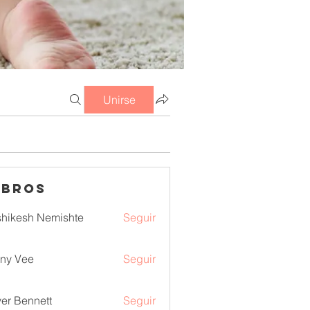
Unirse
mbros
hikesh Nemishte
Seguir
ny Vee
Seguir
ver Bennett
Seguir