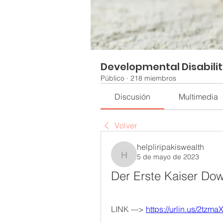
Developmental Disabili
Público
·
218 miembros
Discusión
Multimedia
Volver
helpliripakiswealth
5 de mayo de 2023
helpliripakiswealth
Der Erste Kaiser Dow
LINK ---> 
https://urlin.us/2tzma