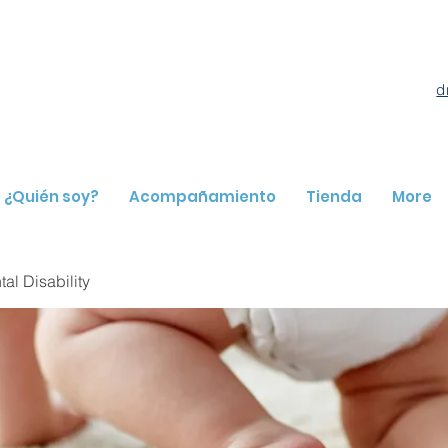
d
¿Quién soy?
Acompañamiento
Tienda
More
l Disability