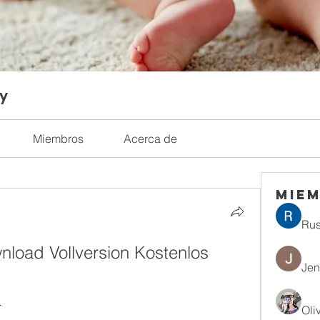
ty
Miembros
Acerca de
Mie
Rus
nload Vollversion Kostenlos
Jen
X
Oli