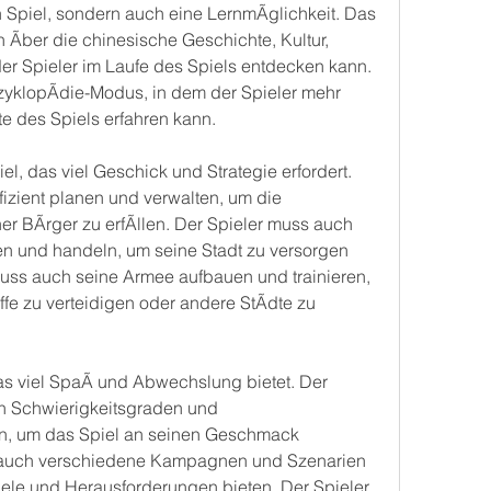
in Spiel, sondern auch eine LernmÃglichkeit. Das 
n Ãber die chinesische Geschichte, Kultur, 
er Spieler im Laufe des Spiels entdecken kann. 
zyklopÃdie-Modus, in dem der Spieler mehr 
e des Spiels erfahren kann.
iel, das viel Geschick und Strategie erfordert. 
fizient planen und verwalten, um die 
 BÃrger zu erfÃllen. Der Spieler muss auch 
n und handeln, um seine Stadt zu versorgen 
muss auch seine Armee aufbauen und trainieren, 
fe zu verteidigen oder andere StÃdte zu 
 das viel SpaÃ und Abwechslung bietet. Der 
n Schwierigkeitsgraden und 
n, um das Spiel an seinen Geschmack 
 auch verschiedene Kampagnen und Szenarien 
iele und Herausforderungen bieten. Der Spieler 