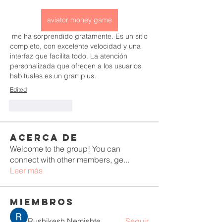
aviator money game
 me ha sorprendido gratamente. Es un sitio 
completo, con excelente velocidad y una 
interfaz que facilita todo. La atención 
personalizada que ofrecen a los usuarios 
habituales es un gran plus.
Edited
Like
Reply
Acerca de
Welcome to the group! You can
connect with other members, ge
...
Leer más
Miembros
Rushikesh Nemishte
Seguir