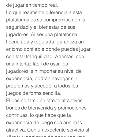
de jugar en tiempo real.
Lo que realmente diferencia a esta 
plataforma es su compromiso con la 
seguridad y el bienestar de sus 
jugadores. Al ser una plataforma 
licenciada y regulada, garantiza un 
entorno confiable donde puedes jugar 
con total tranquilidad. Además, con 
una interfaz fácil de usar, los 
jugadores, sin importar su nivel de 
experiencia, podrán navegar sin 
problemas y acceder a todos los 
juegos de forma sencilla.
El casino también ofrece atractivos 
bonos de bienvenida y promociones 
continuas, lo que hace que la 
experiencia de juego sea aún más 
atractiva. Con un excelente servicio al 