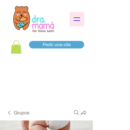
Pedir una cita
Grupos