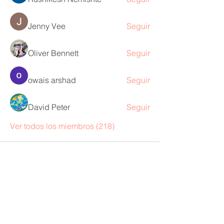
Jenny Vee
Seguir
Oliver Bennett
Seguir
owais arshad
Seguir
David Peter
Seguir
Ver todos los miembros (218)
Contáctame
Diana Sanín Pena