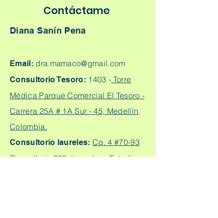
Contáctame
Diana Sanín Pena
dra.mamaco@gmail.com
Email:
1403 -
Torre
Consultorio Tesoro:
Médica Parque Comercial El Tesoro -
Carrera 25A # 1A Sur - 45, Medellín,
Colombia.
Cq. 4 #70-93
Consultorio laureles:
Consultorio 303, Laureles - Estadio,
Medellín
+57
304 450 2737 +57 304
Citas:
2562888