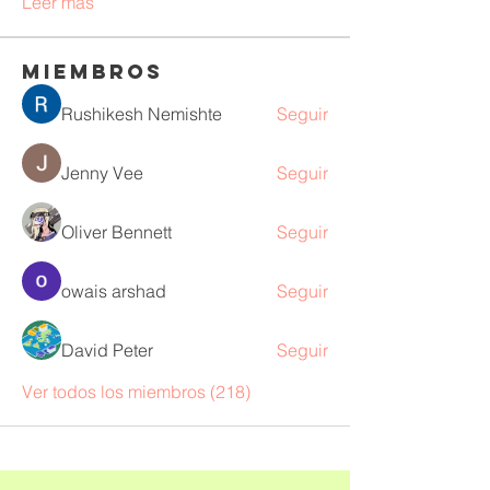
Leer más
Miembros
Rushikesh Nemishte
Seguir
Jenny Vee
Seguir
Oliver Bennett
Seguir
owais arshad
Seguir
David Peter
Seguir
Ver todos los miembros (218)