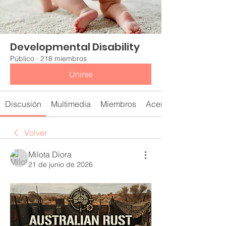
Developmental Disability
Público
·
218 miembros
Unirse
Discusión
Multimedia
Miembros
Acerca de
Volver
Milota Diora
21 de junio de 2026