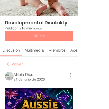
Developmental Disability
Público
·
218 miembros
Unirse
Discusión
Multimedia
Miembros
Acerca de
Volver
Milota Diora
21 de junio de 2026