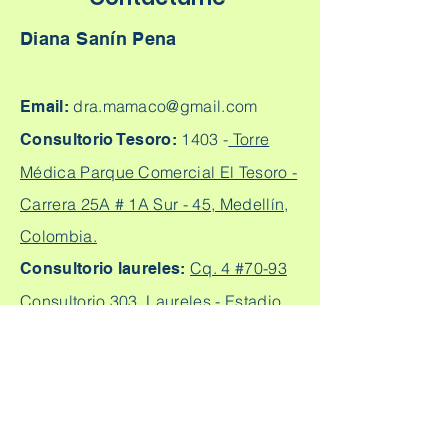
Diana Sanín Pena
dra.mamaco@gmail.com
Email:
1403 -
Torre
Consultorio Tesoro:
Médica Parque Comercial El Tesoro -
Carrera 25A # 1A Sur - 45, Medellín,
Colombia.
Cq. 4 #70-93
Consultorio laureles:
Consultorio 303, Laureles - Estadio,
Medellín
+57
304 450 2737 +57 304
Citas:
2562888