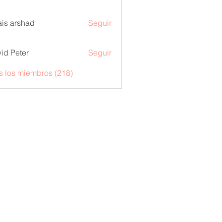
is arshad
Seguir
id Peter
Seguir
s los miembros (218)