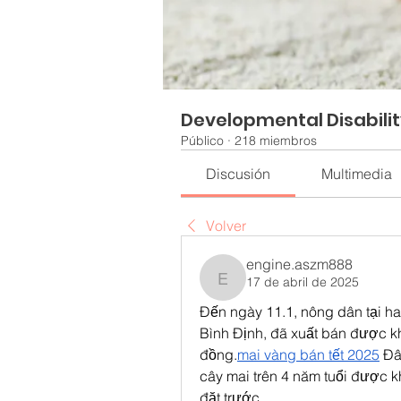
Developmental Disabili
Público
·
218 miembros
Discusión
Multimedia
Volver
engine.aszm888
17 de abril de 2025
engine.aszm888
Đến ngày 11.1, nông dân tại ha
Bình Định, đã xuất bán được kh
đồng.
mai vàng bán tết 2025
 Đâ
cây mai trên 4 năm tuổi được k
đặt trước.