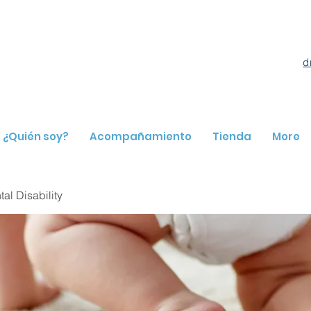
d
¿Quién soy?
Acompañamiento
Tienda
More
l Disability