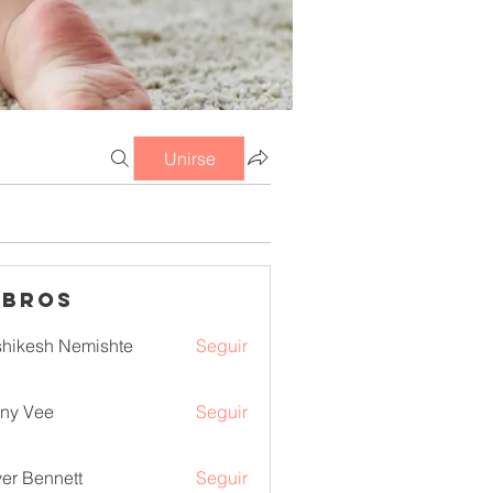
Unirse
mbros
hikesh Nemishte
Seguir
ny Vee
Seguir
ver Bennett
Seguir