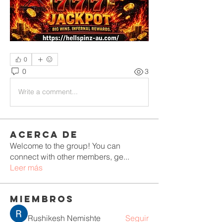
0
0
3
Write a comment...
Acerca de
Welcome to the group! You can
connect with other members, ge
...
Leer más
Miembros
Rushikesh Nemishte
Seguir