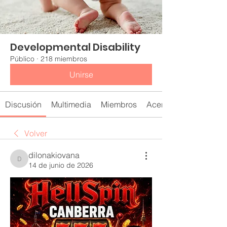
Developmental Disability
Público
·
218 miembros
Unirse
Discusión
Multimedia
Miembros
Acerca de
Volver
dilonakiovana
dilonakiovana
14 de junio de 2026