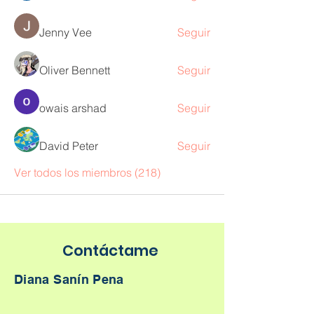
Jenny Vee
Seguir
Oliver Bennett
Seguir
owais arshad
Seguir
David Peter
Seguir
Ver todos los miembros (218)
Contáctame
Diana Sanín Pena