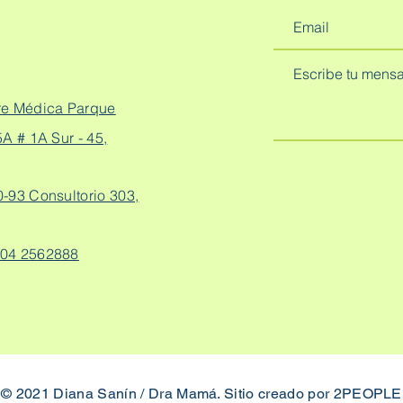
re Médica Parque
A # 1A Sur - 45,
0-93 Consultorio 303,
04 2562888
© 2021 Diana Sanín / Dra Mamá. Sitio creado por
2PEOPLE