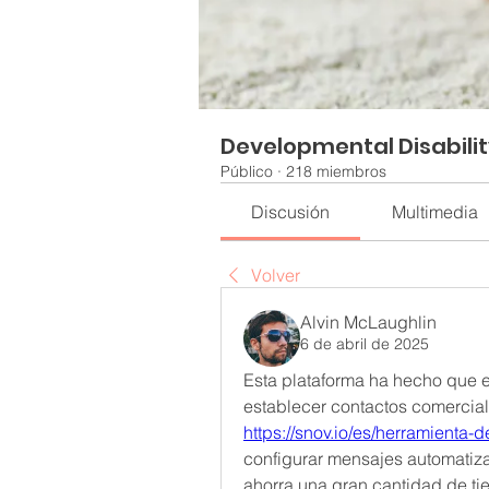
Developmental Disabili
Público
·
218 miembros
Discusión
Multimedia
Volver
Alvin McLaughlin
6 de abril de 2025
Esta plataforma ha hecho que el
https://snov.io/es/herramienta-
configurar mensajes automatiza
ahorra una gran cantidad de ti