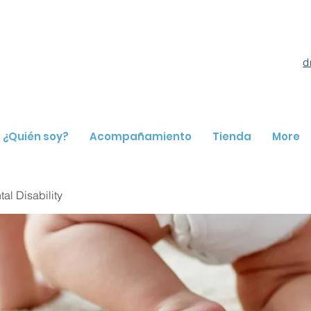
d
¿Quién soy?
Acompañamiento
Tienda
More
l Disability