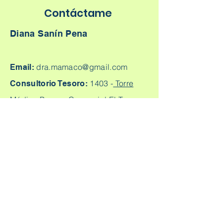
Contáctame
Diana Sanín Pena
dra.mamaco@gmail.com
Email:
1403 -
Torre
Consultorio Tesoro:
Médica Parque Comercial El Tesoro -
Carrera 25A # 1A Sur - 45, Medellín,
Colombia.
Cq. 4 #70-93
Consultorio laureles:
Consultorio 303, Laureles - Estadio,
Medellín
+57
304 450 2737 +57 304
Citas:
2562888