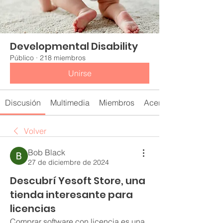
Developmental Disability
Público
·
218 miembros
Unirse
Discusión
Multimedia
Miembros
Acerca de
Volver
Bob Black
27 de diciembre de 2024
Descubrí Yesoft Store, una
tienda interesante para
licencias
Comprar software con licencia es una 