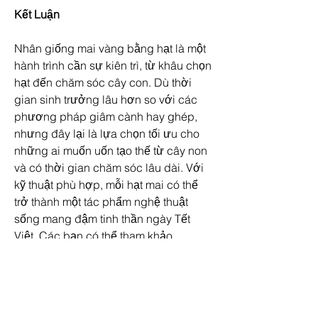
Kết Luận
Nhân giống mai vàng bằng hạt là một 
hành trình cần sự kiên trì, từ khâu chọn 
hạt đến chăm sóc cây con. Dù thời 
gian sinh trưởng lâu hơn so với các 
phương pháp giâm cành hay ghép, 
nhưng đây lại là lựa chọn tối ưu cho 
những ai muốn uốn tạo thế từ cây non 
và có thời gian chăm sóc lâu dài. Với 
kỹ thuật phù hợp, mỗi hạt mai có thể 
trở thành một tác phẩm nghệ thuật 
sống mang đậm tinh thần ngày Tết 
Việt. Các bạn có thể tham khảo 
thêm
Mai nhị ngọc toàn, tìm hiểu giống 
mai đột biến nhị ngọc toàn, đặc tính và 
cách nhận dạng
.
Liên Hệ ngay cho chúng tôi theo thông 