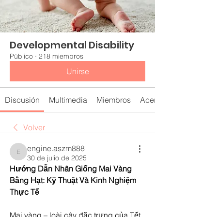
Developmental Disability
Público
·
218 miembros
Unirse
Discusión
Multimedia
Miembros
Acerca de
Volver
engine.aszm888
engine.aszm888
30 de julio de 2025
Hướng Dẫn Nhân Giống Mai Vàng 
Bằng Hạt: Kỹ Thuật Và Kinh Nghiệm 
Thực Tế
Mai vàng – loài cây đặc trưng của Tết 