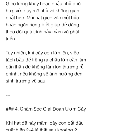
Gieo trong khay hoặc chậu nhỏ phù 
hợp với quy mô nhỏ và không gian 
chật hẹp. Mỗi hạt gieo vào một hốc 
hoặc ngăn riêng biệt giúp dễ dàng 
theo dõi quá trình nảy mầm và phát 
triển.
Tuy nhiên, khi cây con lớn lên, việc 
tách bầu để trồng ra chậu lớn cần làm 
cẩn thận để không làm tổn thương rễ 
chính, nếu không sẽ ảnh hưởng đến 
sinh trưởng về sau.
---
### 4. Chăm Sóc Giai Đoạn Ươm Cây
Khi hạt đã nảy mầm, cây con bắt đầu 
xuất hiện 2–4 lá thật sau khoảng 2 