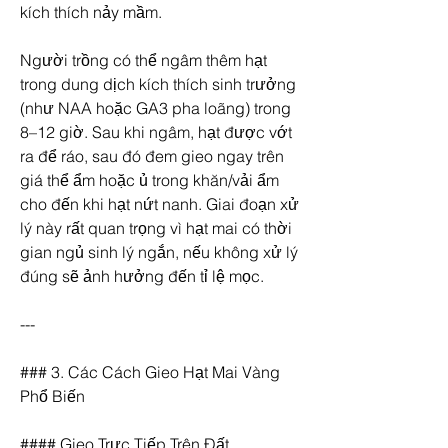
kích thích nảy mầm.
Người trồng có thể ngâm thêm hạt 
trong dung dịch kích thích sinh trưởng 
(như NAA hoặc GA3 pha loãng) trong 
8–12 giờ. Sau khi ngâm, hạt được vớt 
ra để ráo, sau đó đem gieo ngay trên 
giá thể ẩm hoặc ủ trong khăn/vải ẩm 
cho đến khi hạt nứt nanh. Giai đoạn xử 
lý này rất quan trọng vì hạt mai có thời 
gian ngủ sinh lý ngắn, nếu không xử lý 
đúng sẽ ảnh hưởng đến tỉ lệ mọc.
---
### 3. Các Cách Gieo Hạt Mai Vàng 
Phổ Biến
#### Gieo Trực Tiếp Trên Đất