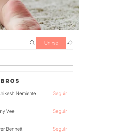
Unirse
mbros
hikesh Nemishte
Seguir
ny Vee
Seguir
ver Bennett
Seguir