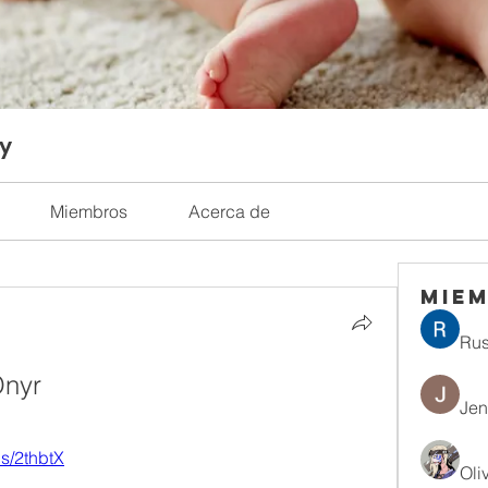
ty
Miembros
Acerca de
Mie
Rus
nyr 
Jen
.us/2thbtX
Oli