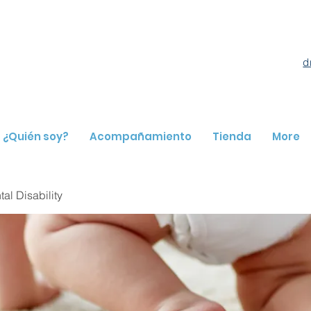
d
¿Quién soy?
Acompañamiento
Tienda
More
l Disability