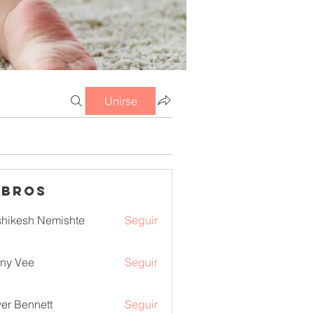
Unirse
mbros
hikesh Nemishte
Seguir
ny Vee
Seguir
ver Bennett
Seguir