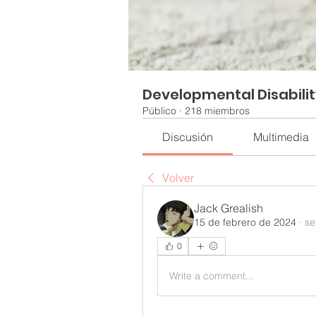
Developmental Disabili
Público
·
218 miembros
Discusión
Multimedia
Volver
Jack Grealish
15 de febrero de 2024
·
se
0
Write a comment...