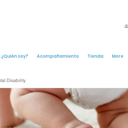
d
¿Quién soy?
Acompañamiento
Tienda
More
l Disability