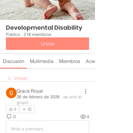
Developmental Disability
Público
·
218 miembros
Unirse
Discusión
Multimedia
Miembros
Acerca de
Volver
Grace Royal
26 de febrero de 2026
·
se unió al
grupo.
0
0
4
Write a comment...