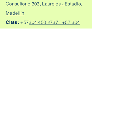
Consultorio 303, Laureles - Estadio,
Medellín
+57
304 450 2737 +57 304
Citas:
2562888
Escríbeme