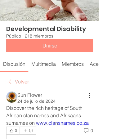
Developmental Disability
Público
·
218 miembros
Unirse
Discusión
Multimedia
Miembros
Acerca de
Volver
Sun Flower
24 de julio de 2024
Discover the rich heritage of South 
African clan names and Afrikaans 
surnames on 
www.clansnames.co.za
0
0