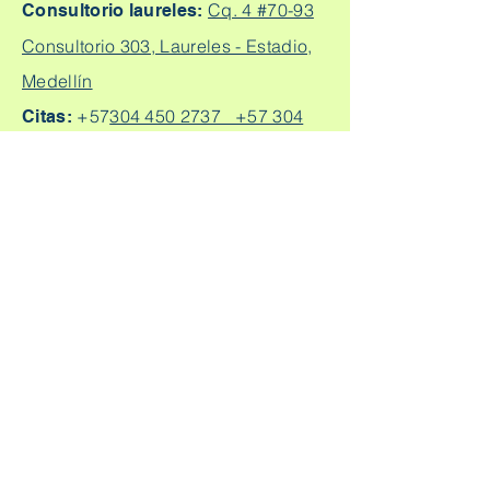
Cq. 4 #70-93
Consultorio laureles:
Consultorio 303, Laureles - Estadio,
Medellín
+57
304 450 2737 +57 304
Citas:
2562888
Escríbeme