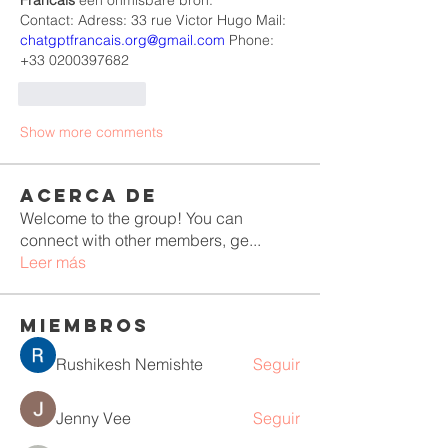
Francais
 een onmisbare bron.
Contact: Adress: 33 rue Victor Hugo Mail: 
chatgptfrancais.org@gmail.com
 Phone: 
+33 0200397682
Like
Reply
Show more comments
Acerca de
Welcome to the group! You can
connect with other members, ge
...
Leer más
Miembros
Rushikesh Nemishte
Seguir
Jenny Vee
Seguir