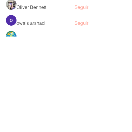
Oliver Bennett
Seguir
owais arshad
Seguir
David Peter
Seguir
Ver todos los miembros (218)
Contáctame
Diana Sanín Pena
dra.mamaco@gmail.com
Email:
1403 -
Torre
Consultorio Tesoro: