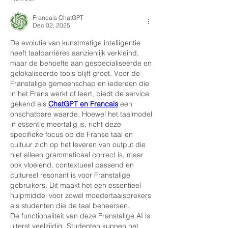
Francais ChatGPT
Dec 02, 2025
De evolutie van kunstmatige intelligentie 
heeft taalbarrières aanzienlijk verkleind, 
maar de behoefte aan gespecialiseerde en 
gelokaliseerde tools blijft groot. Voor de 
Franstalige gemeenschap en iedereen die 
in het Frans werkt of leert, biedt de service 
gekend als 
ChatGPT en Francais
 een 
onschatbare waarde. Hoewel het taalmodel 
in essentie meertalig is, richt deze 
specifieke focus op de Franse taal en 
cultuur zich op het leveren van output die 
niet alleen grammaticaal correct is, maar 
ook vloeiend, contextueel passend en 
cultureel resonant is voor Franstalige 
gebruikers. Dit maakt het een essentieel 
hulpmiddel voor zowel moedertaalsprekers 
als studenten die de taal beheersen.
De functionaliteit van deze Franstalige AI is 
uiterst veelzijdig. Studenten kunnen het 