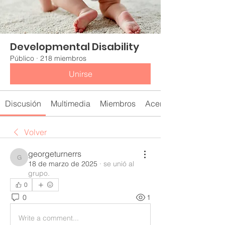
Developmental Disability
Público
·
218 miembros
Unirse
Discusión
Multimedia
Miembros
Acerca de
Volver
georgeturnerrs
georgeturnerrs
18 de marzo de 2025
·
se unió al
grupo.
0
0
1
Write a comment...