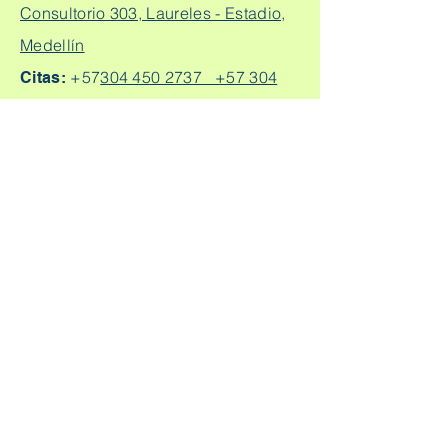
Consultorio 303, Laureles - Estadio,
Medellín
+57
304 450 2737 +57 304
Citas:
2562888
Escríbeme