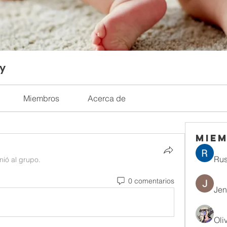
ty
Miembros
Acerca de
Mie
Rus
nió al grupo.
0 comentarios
Jen
Oli