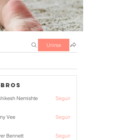
Unirse
mbros
hikesh Nemishte
Seguir
ny Vee
Seguir
ver Bennett
Seguir