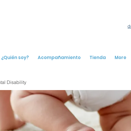
d
¿Quién soy?
Acompañamiento
Tienda
More
l Disability