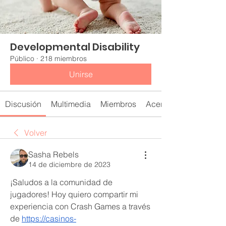
Developmental Disability
Público
·
218 miembros
Unirse
Discusión
Multimedia
Miembros
Acerca de
Volver
Sasha Rebels
14 de diciembre de 2023
¡Saludos a la comunidad de 
jugadores! Hoy quiero compartir mi 
experiencia con Crash Games a través 
de 
https://casinos-