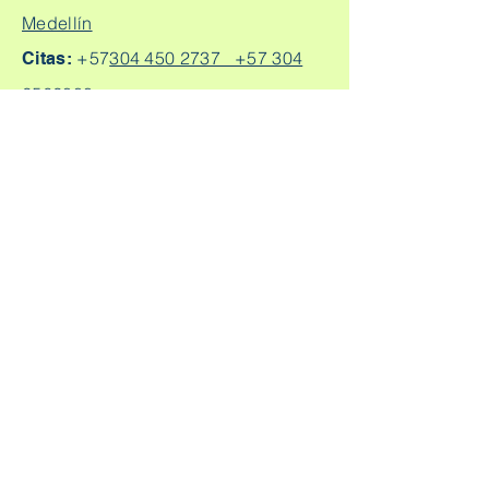
Medellín
+57
304 450 2737 +57 304
Citas:
2562888
Escríbeme