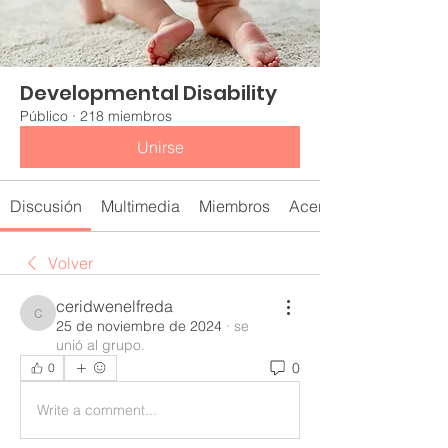
Developmental Disability
Público
·
218 miembros
Unirse
Discusión
Multimedia
Miembros
Acerca de
Volver
ceridwenelfreda
ceridwenelfreda
25 de noviembre de 2024
·
se
unió al grupo.
0
0
Write a comment...